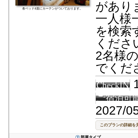
があり
各ベッド4面にカーテンがついております。
一人様
を検索
くださ
2名様
でくだ
1
CheckIN
ご宿泊可
2027/0
部屋タイプ