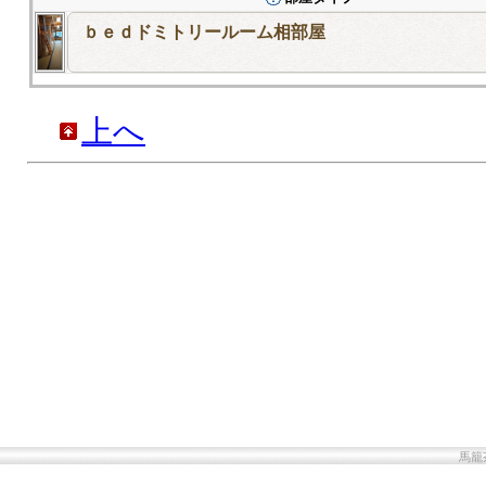
ｂｅｄドミトリールーム相部屋
上へ
馬籠