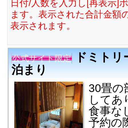
日付/人数を入力し[再表示
ます。表示された合計金額
表示されます。
ドミトリー
公式サイト限定
泊まり
30畳
してあ
食事な
予約の